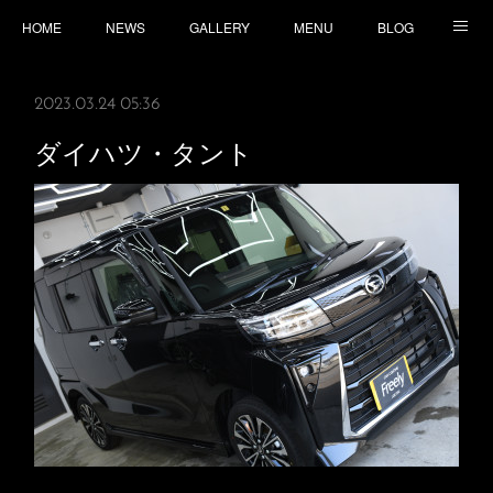
HOME
NEWS
GALLERY
MENU
BLOG
TOPICS
CONTACT
ACCESS
2023.03.24 05:36
ダイハツ・タント