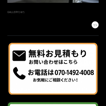
GALLERY
(
187
)