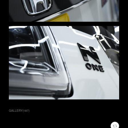
GALLERY
(
187
)