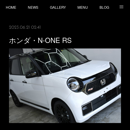
HOME
NEWS
GALLERY
MENU
BLOG
TOPICS
CONTACT
ACCESS
2023.06.21 02:41
ホンダ・N-ONE RS