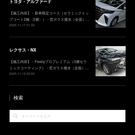
トヨタ・アルファード
【施工内容】・新車限定コース（セラミックトッ
プコート2種〈2層〉）・窓ガラス撥水（全面）…
2025.11.17 01:30
レクサス・NX
【施工内容】・Freelyプロプレミアム（3層セラ
ミックコーティング）・窓ガラス撥水（全面）…
2025.11.13 02:00
検索