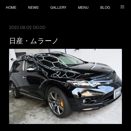
HOME
NEWS
GALLERY
MENU
BLOG
TOPICS
CONTACT
ACCESS
2023.08.02 00:00
日産・ムラーノ