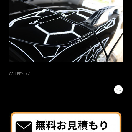
GALLERY
(
187
)