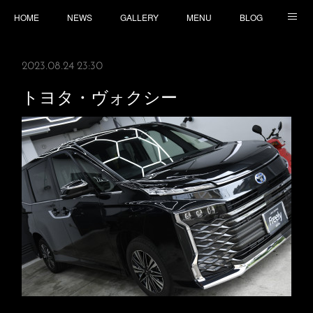
HOME
NEWS
GALLERY
MENU
BLOG
TOPICS
CONTACT
ACCESS
2023.08.24 23:30
トヨタ・ヴォクシー