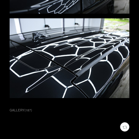
GALLERY
(
187
)