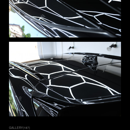
GALLERY
(
187
)