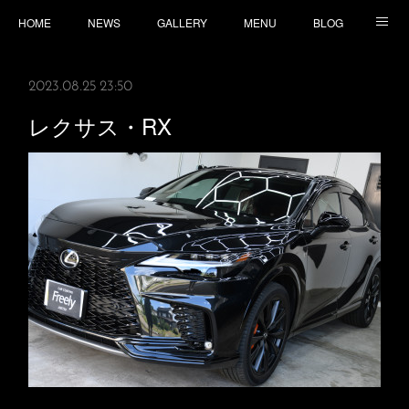
HOME
NEWS
GALLERY
MENU
BLOG
TOPICS
CONTACT
ACCESS
2023.08.25 23:50
レクサス・RX