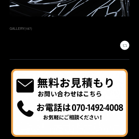
GALLERY
(
187
)