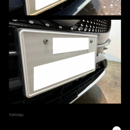
TOPICS
(
6
)