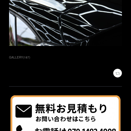
GALLERY
(
187
)