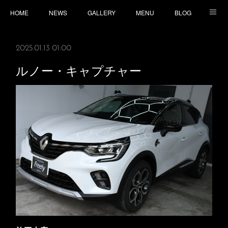
HOME
NEWS
GALLERY
MENU
BLOG
TOPICS
CONTACT
ACCESS
2025.01.13 01:00
ルノー・キャプチャー