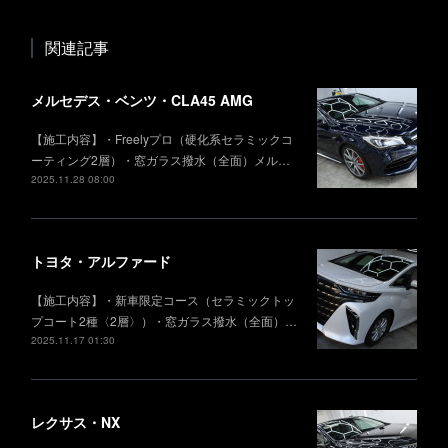
関連記事
メルセデス・ベンツ・CLA45 AMG
【施工内容】・Freelyプロ（硬化系セラミックコ
ーティング2層）・窓ガラス撥水（全面）メル…
2025.11.28 08:00
トヨタ・アルファード
【施工内容】・新車限定コース（セラミックトッ
プコート2種〈2層〉）・窓ガラス撥水（全面）…
2025.11.17 01:30
レクサス・NX