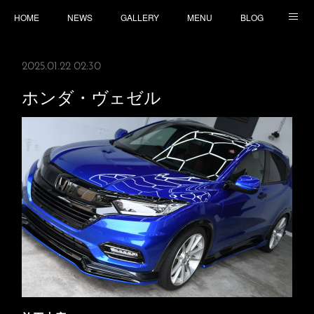
HOME
NEWS
GALLERY
MENU
BLOG
TOPICS
CONTACT
ACCESS
2025.01.22 02:30
ホンダ・ヴェゼル