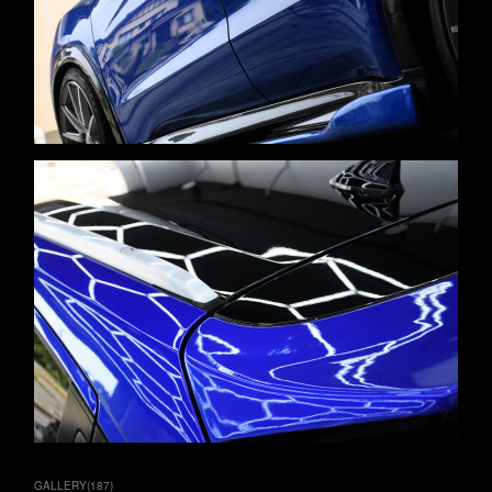
GALLERY
(
187
)