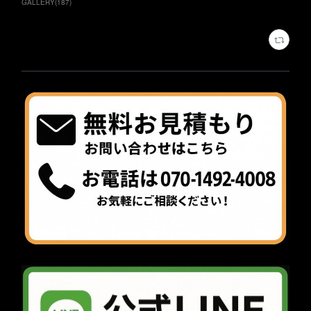
GALLERY
(
187
)