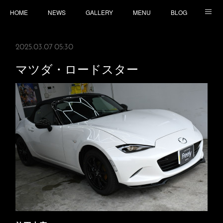
HOME
NEWS
GALLERY
MENU
BLOG
TOPICS
CONTACT
ACCESS
2025.03.07 05:30
マツダ・ロードスター