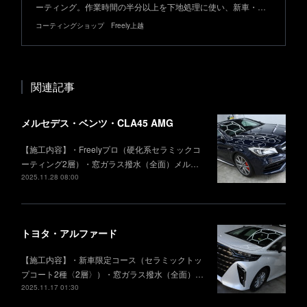
ーティング。作業時間の半分以上を下地処理に使い、新車・…
コーティングショップ Freely上越
関連記事
メルセデス・ベンツ・CLA45 AMG
【施工内容】・Freelyプロ（硬化系セラミックコ
ーティング2層）・窓ガラス撥水（全面）メル…
2025.11.28 08:00
トヨタ・アルファード
【施工内容】・新車限定コース（セラミックトッ
プコート2種〈2層〉）・窓ガラス撥水（全面）…
2025.11.17 01:30