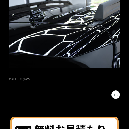
GALLERY
(
187
)