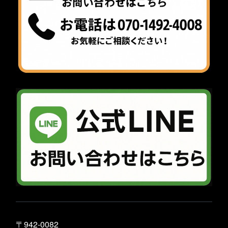
〒942-0082