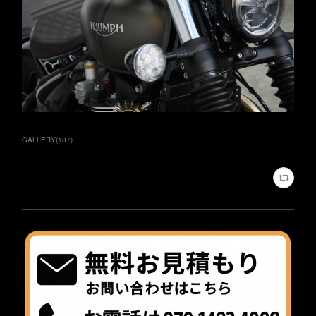
GALLERY
(
187
)