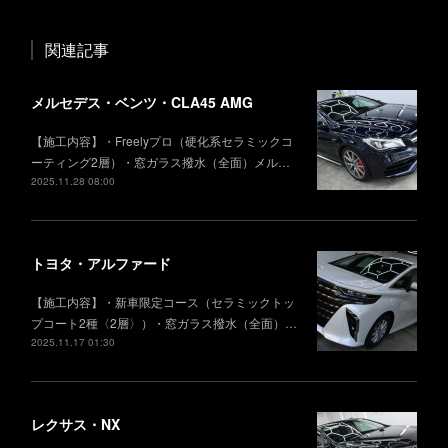
関連記事
メルセデス・ベンツ・CLA45 AMG
【施工内容】・Freelyプロ（硬化系セラミックコ
ーティング2層）・窓ガラス撥水（全面）メル…
2025.11.28 08:00
トヨタ・アルファード
【施工内容】・新車限定コース（セラミックトッ
プコート2種〈2層〉）・窓ガラス撥水（全面）…
2025.11.17 01:30
レクサス・NX