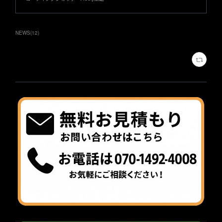
NEWS
(
12
)