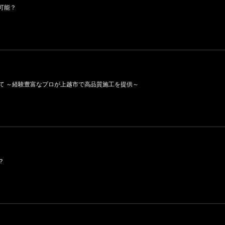
可能？
ついて ～経験豊富なプロが上越市で高品質施工を提供～
？