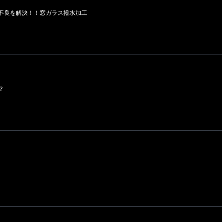
不良を解決！！窓ガラス撥水加工
？