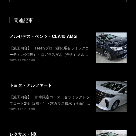
関連記事
メルセデス・ベンツ・CLA45 AMG
【施工内容】・Freelyプロ（硬化系セラミックコ
ーティング2層）・窓ガラス撥水（全面）メル…
2025.11.28 08:00
トヨタ・アルファード
【施工内容】・新車限定コース（セラミックトッ
プコート2種〈2層〉）・窓ガラス撥水（全面）…
2025.11.17 01:30
レクサス・NX