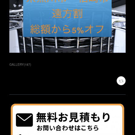
GALLERY
(
187
)