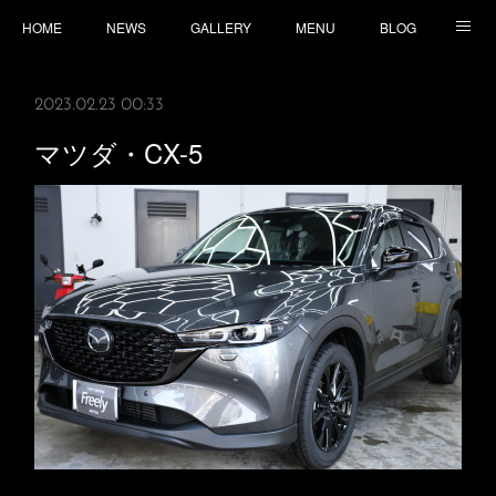
HOME
NEWS
GALLERY
MENU
BLOG
TOPICS
CONTACT
ACCESS
2023.02.23 00:33
マツダ・CX-5