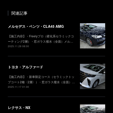
関連記事
メルセデス・ベンツ・CLA45 AMG
【施工内容】・Freelyプロ（硬化系セラミックコ
ーティング2層）・窓ガラス撥水（全面）メル…
2025.11.28 08:00
トヨタ・アルファード
【施工内容】・新車限定コース（セラミックトッ
プコート2種〈2層〉）・窓ガラス撥水（全面）…
2025.11.17 01:30
レクサス・NX