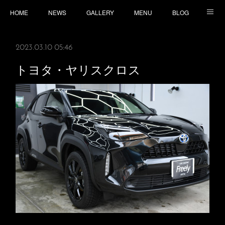
HOME
NEWS
GALLERY
MENU
BLOG
TOPICS
CONTACT
ACCESS
2023.03.10 05:46
トヨタ・ヤリスクロス