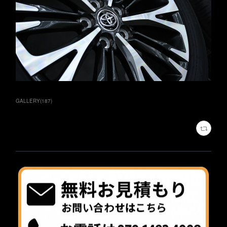
GALLERY
(
187
)