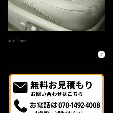
GALLERY
(
187
)