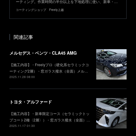
ーティング。作業時間の半分以上を下地処理に使い、新車・…
コーティングショップ Freely上越
関連記事
メルセデス・ベンツ・CLA45 AMG
【施工内容】・Freelyプロ（硬化系セラミックコ
ーティング2層）・窓ガラス撥水（全面）メル…
2025.11.28 08:00
トヨタ・アルファード
【施工内容】・新車限定コース（セラミックトッ
プコート2種〈2層〉）・窓ガラス撥水（全面）…
2025.11.17 01:30