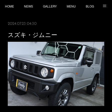
HOME
NEWS
GALLERY
MENU
BLOG
TOPICS
CONTACT
ACCESS
2024.07.23 04:30
スズキ・ジムニー