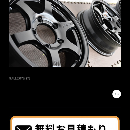
GALLERY
(
187
)