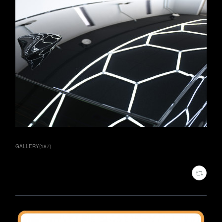
GALLERY
(
187
)