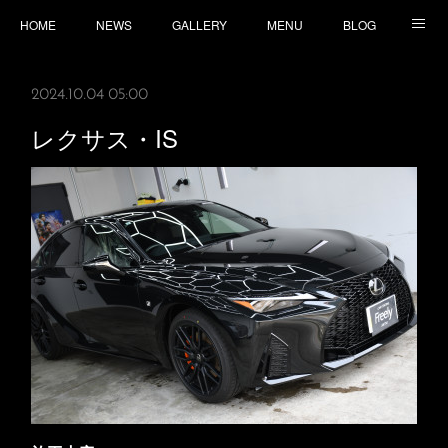
HOME
NEWS
GALLERY
MENU
BLOG
TOPICS
CONTACT
ACCESS
2024.10.04 05:00
レクサス・IS