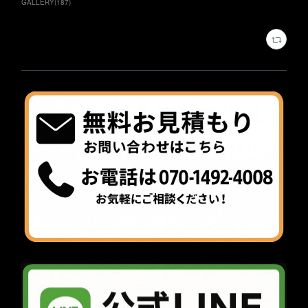
GALLERY
(
187
)