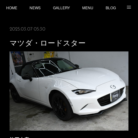
HOME
NEWS
GALLERY
MENU
BLOG
TOPICS
CONTACT
ACCESS
2025.03.07 05:30
マツダ・ロードスター