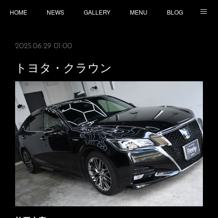
HOME
NEWS
GALLERY
MENU
BLOG
TOPICS
CONTACT
ACCESS
2025.06.29 01:00
トヨタ・クラウン