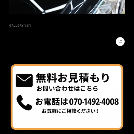
GALLERY
(
187
)