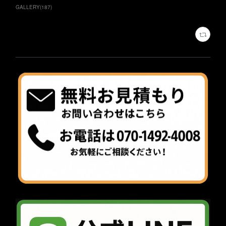
GALLERY
(
187
)