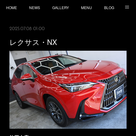
HOME
NEWS
GALLERY
MENU
BLOG
TOPICS
CONTACT
ACCESS
2025.07.08 01:00
レクサス・NX