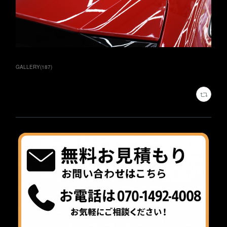
GALLERY
(
187
)