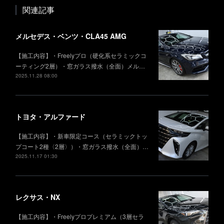
関連記事
メルセデス・ベンツ・CLA45 AMG
【施工内容】・Freelyプロ（硬化系セラミックコ
ーティング2層）・窓ガラス撥水（全面）メル…
2025.11.28 08:00
トヨタ・アルファード
【施工内容】・新車限定コース（セラミックトッ
プコート2種〈2層〉）・窓ガラス撥水（全面）…
2025.11.17 01:30
レクサス・NX
【施工内容】・Freelyプロプレミアム（3層セラ