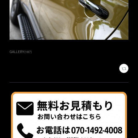
GALLERY
(
187
)