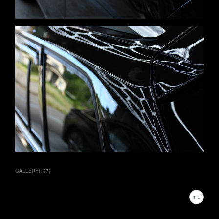
GALLERY
(
187
)