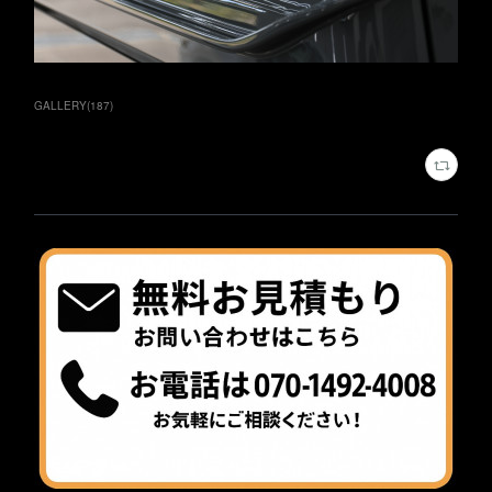
GALLERY
(
187
)