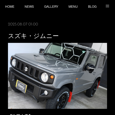
HOME
NEWS
GALLERY
MENU
BLOG
TOPICS
CONTACT
ACCESS
2025.08.07 01:00
スズキ・ジムニー