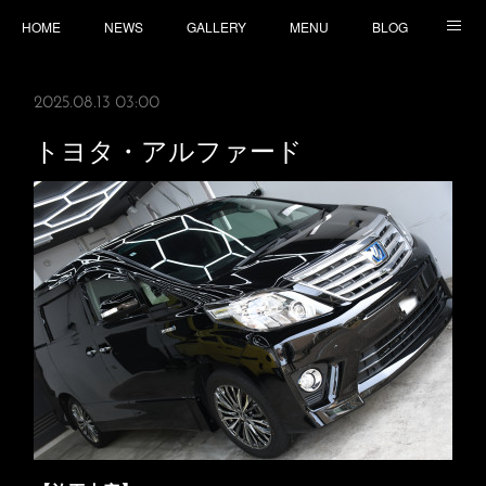
HOME
NEWS
GALLERY
MENU
BLOG
TOPICS
CONTACT
ACCESS
2025.08.13 03:00
トヨタ・アルファード