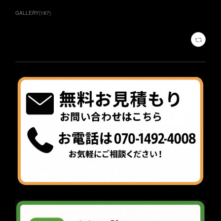
GALLERY
(
187
)