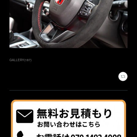
GALLERY
(
187
)