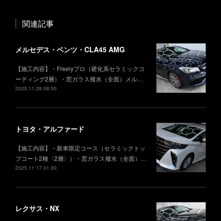
関連記事
メルセデス・ベンツ・CLA45 AMG
【施工内容】・Freelyプロ（硬化系セラミックコ
ーティング2層）・窓ガラス撥水（全面）メル…
2025.11.28 08:00
トヨタ・アルファード
【施工内容】・新車限定コース（セラミックトッ
プコート2種〈2層〉）・窓ガラス撥水（全面）…
2025.11.17 01:30
レクサス・NX