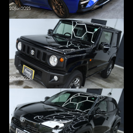
20
Jun
2025
スバル・レヴォーグ
施工内容・Freelyプロ（硬化系セラミックコーティング2層）・窓ガラ
ス撥水（フロントガラス）スバル・レヴォーグ ご入庫いただきまし
た。新車でのご入庫でしたが、塗装面には小傷が多く、とくに黒いパ…
20
Jun
2025
スズキ・ジムニー
施工内容・新車限定コース・窓ガラス撥水（全面）スズキ・ジムニー
ご入庫いただきました。専用のケミカルを使用して水垢や汚れを除去
し、塗装本来の美しさを引き出したうえで、2層のコーティングを施…