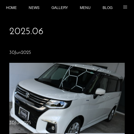
HOME
NEWS
GALLERY
MENU
BLOG
TOPICS
CONTACT
ACCESS
2025
.
06
30
Jun
2025
30
Jun
2025