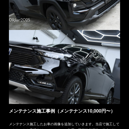
09
Jun
2025
トヨタ・RAV4
施工内容・Freelyプロ・窓ガラス撥水（全面）今回はトヨタ・RAV4を
ご入庫いただきました。新車でのご入庫でしたが、塗装面にごくわずか
な小傷が見受けられたため、下地処理として丁寧に研磨を行い、塗面…
メンテナンス施工事例（メンテナンス10,000円〜）
メンテナンス施工したお車の画像を追加していきます。当店で施工して