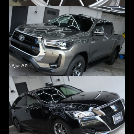
BBS ホイールコーティング
施工内容・ホイールコーティング BBSホイール単体でご依頼いただき
ました。 ホイールは車の中でも最も汚れやすい部分ですが、コーティ
ングを施すことでブレーキダストや泥汚れが付着しにくくなり、汚れ…
29
Jun
2025
トヨタ・ハイラックス
施工内容・Freelyスタンダード トヨタ・ハイラックス ご入庫いただき
ました。 新車でのご入庫でしたが、塗装面には磨き傷や軽度のシミが
見受けられました。スタンダードコースでは軽研磨を行い、これらの…