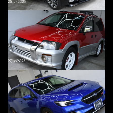
28
Jun
2025
トヨタ・クラウン
施工内容・Freelyプロ（硬化系セラミックコーティング2層）・窓ガラ
ス撥水（全面） トヨタ・クラウン ご入庫いただきました。 全体的
に小傷や洗車キズが多く見られたため、徹底した下地処理を実施。複…
27
Jun
2025
三菱・RVR
施工内容・Freelyプロプレミアム（最上級グレードの3層セラミックコ
ーティング）・窓ガラス撥水（全面）・ホイールコーティング三菱・
RVR ご入庫いただきました。経年により、ボディの赤色は塗装され…