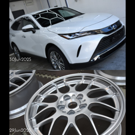
スズキ・ソリオ
施工内容・スタンダードコース・窓ガラス撥水（全面） スズキ・ソリ
オ ご入庫いただきました。 当店の照明設備でボディ全体の状態を確
認しながら、新車でのご入庫でしたが塗装面に軽度のシミや小傷が見…
30
Jun
2025
トヨタ・ハリアー
施工内容・新車限定コース・ホイールコーティング・窓ガラス撥水（フ
ロントガラス・リアガラス） トヨタ・ハリアー ご入庫いただきまし
た。 今回は新車限定コースをご依頼いただきました。新車の状態で…
29
Jun
2025