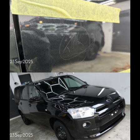
中古車が新車以上の艶に変わる。技術で叶える理想の仕上がり
中古車や経年車をお持ちのお客様から、「傷が多いけどコーティングを
して意味はありますか？」「本当にきれいになりますか？」といったご
相談をよくいただきます。当店では、施工前に塗装状態をしっかり確…
23
Sep
2025
お子様の落書き傷もここまで綺麗に！部分研磨＋部分コーティング事例
以前、当店でコーティング施工をさせていただいたお車のご紹介になり
ます。お子様が木の枝のようなものでボディに落書きをしてしまい、深
めの傷がついてしまったとのことでご相談いただきました。このよう…
23
Sep
2025