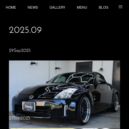
HOME
NEWS
GALLERY
MENU
BLOG
TOPICS
CONTACT
ACCESS
2025
.
09
29
Sep
2025
27
Sep
2025