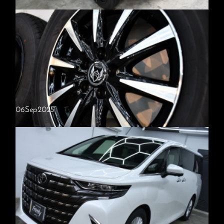
トヨタ・プロボックス
【施工内容】・Freelyプロ（硬化系セラミックコーティング2層）・窓
ガラス撥水（全面）・ホイールコーティングトヨタ・プロボックス 新
車ご入庫いただきました。黒いボディカラーは特に小傷や水垢が目立…
06
Sep
2025
ホイールコーティング
【施工内容】・ホイールコーティング今回はホイールをお持ち込みいた
だきました。ホイールコーティングを行うことで、表面に艶が生まれ、
足元が引き締まることでボディ全体の印象もよりスタイリッシュに見…