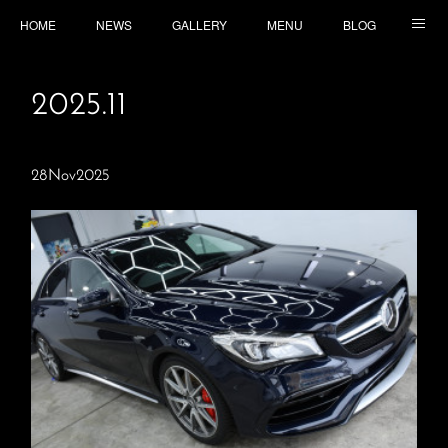
HOME
NEWS
GALLERY
MENU
BLOG
TOPICS
CONTACT
ACCESS
2025
.
11
28
Nov
2025