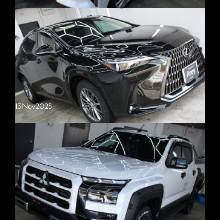
トヨタ・アルファード
【施工内容】・新車限定コース（セラミックトップコート2種〈2
層〉）・窓ガラス撥水（全面）トヨタ・アルファード ご入庫いただき
ました。今回は新車でのご入庫です。新車限定コースは研磨を行わな…
13
Nov
2025
レクサス・NX
【施工内容】・Freelyプロプレミアム（3層セラミックコーティン
グ）・窓ガラス撥水（全面）・内装コーティングレクサス・NX ご入庫
いただきました。今回は新車でのご入庫でしたが、ボディ全体にポツ…