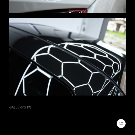
GALLERY
(
187
)