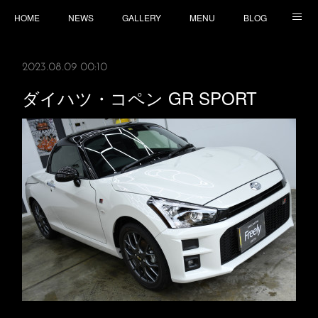
HOME
NEWS
GALLERY
MENU
BLOG
TOPICS
CONTACT
ACCESS
2023.08.09 00:10
ダイハツ・コペン GR SPORT