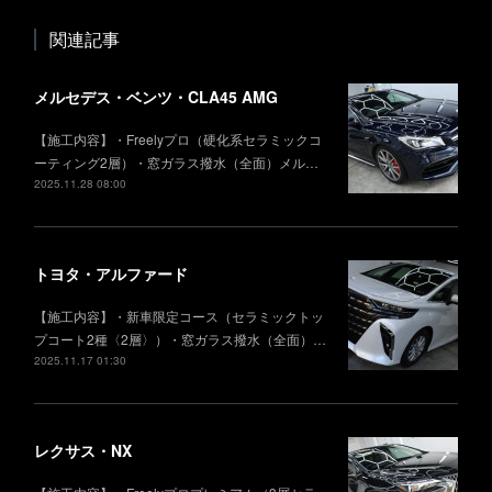
関連記事
メルセデス・ベンツ・CLA45 AMG
【施工内容】・Freelyプロ（硬化系セラミックコ
ーティング2層）・窓ガラス撥水（全面）メル…
2025.11.28 08:00
トヨタ・アルファード
【施工内容】・新車限定コース（セラミックトッ
プコート2種〈2層〉）・窓ガラス撥水（全面）…
2025.11.17 01:30
レクサス・NX