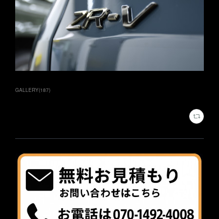
GALLERY
(
187
)